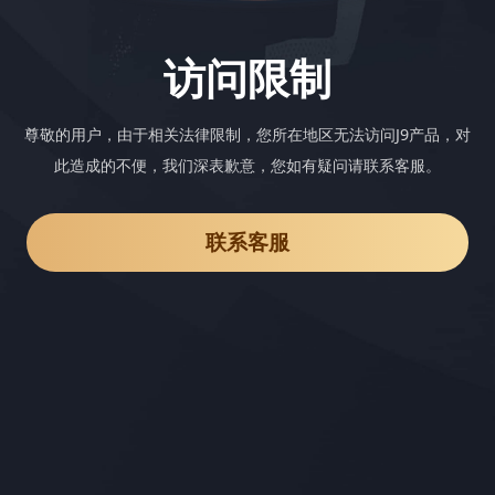
访问限制
尊敬的用户，由于相关法律限制，您所在地区无法访问J9产品，对
此造成的不便，我们深表歉意，您如有疑问请联系客服。
联系客服